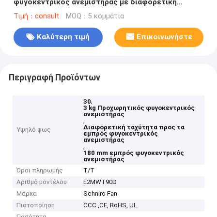
φυγοκεντρικός ανεμιστήρας με διαφορετική
ταχύτητα
Τιμή：consult
MOQ：5 κομμάτια
Καλύτερη τιμή
Επικοινωνήστε
Περιγραφή Προϊόντων
,
30
3 kg Προχωρητικός φυγοκεντρικός
ανεμιστήρας
,
Διαφορετική ταχύτητα προς τα
Υψηλό φως
εμπρός φυγοκεντρικός
ανεμιστήρας
,
180 mm εμπρός φυγοκεντρικός
ανεμιστήρας
Όροι πληρωμής
Τ/Τ
Αριθμό μοντέλου
E2MWT90D
Μάρκα
Schniro Fan
Πιστοποίηση
CCC ,CE, RoHS, UL
Ποσότητα