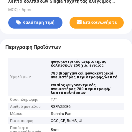
λεπτό κολπίσκων Singla ταχύτητας ελέγξιμος
χαμηλού θορύβου
MOQ：5pcs
Καλύτερη τιμή
Επικοινωνήστε
Περιγραφή Προϊόντων
φυγοκεντρικός ανεμιστήρας
κολπίσκων 250 χιλ. ενιαίος
,
780 βιομηχανικοί φυγοκεντρικοί
Υψηλό φως
ανεμιστήρες περιστροφής/λεπτό
,
ενιαίος φυγοκεντρικός
ανεμιστήρας 780 περιστροφή/
λεπτό κολπίσκων
Όροι πληρωμής
T/T
Αριθμό μοντέλου
RSFA250E6
Μάρκα
Schniro Fan
Πιστοποίηση
CCC ,CE, RoHS, UL
Ποσότητα
5pcs
παραγγελίας min