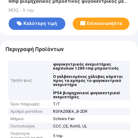
Rmp βιομηχανικός μπροστινός φυγοκεντρικός με
τον ενιαίο κολπίσκο
MOQ：5 τεμ
Καλύτερη τιμή
Επικοινωνήστε
Περιγραφή Προϊόντων
φυγοκεντρικός ανεμιστήρας
καμπυλών 1280 rmp μπροστινός
,
Ο γαλβανισμένος χάλυβας κάμπτει
Υψηλό φως
προς τα εμπρός το φυγοκεντρικό
ανεμιστήρα
,
IP54 βιομηχανικοί φυγοκεντρικοί
ανεμιστήρες
Όροι πληρωμής
T/T
Αριθμό μοντέλου
RSFA250E4._B-2DR
Μάρκα
Schniro Fan
Πιστοποίηση
CCC ,CE, RoHS, UL
Ποσότητα
5 τεμ
παραγγελίας min