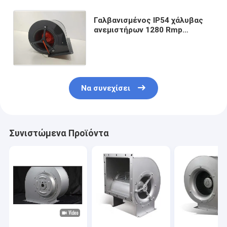
Γαλβανισμένος IP54 χάλυβας
ανεμιστήρων 1280 Rmp
βιομηχανικός μπροστινός
φυγοκεντρικός με τον ενιαίο
κολπίσκο
Να συνεχίσει
Συνιστώμενα Προϊόντα