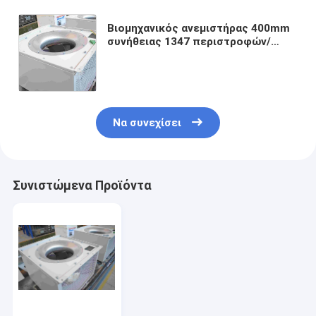
Βιομηχανικός ανεμιστήρας 400mm
συνήθειας 1347 περιστροφών/
λεπτό πολλαπλάσιοι μετατροπείς
συχνότητας ανεμιστήρων
εξάτμισης λεπίδων
Να συνεχίσει
Συνιστώμενα Προϊόντα