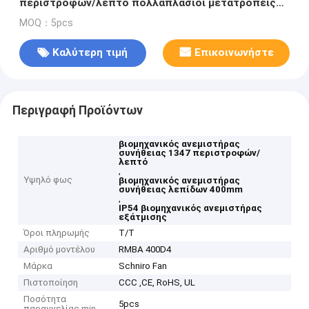
περιστροφών/λεπτό πολλαπλάσιοι μετατροπείς
συχνότητας ανεμιστήρων εξάτμισης λεπίδων
MOQ：5pcs
Καλύτερη τιμή
Επικοινωνήστε
Περιγραφή Προϊόντων
βιομηχανικός ανεμιστήρας
συνήθειας 1347 περιστροφών/
λεπτό
,
Υψηλό φως
βιομηχανικός ανεμιστήρας
συνήθειας λεπίδων 400mm
,
IP54 βιομηχανικός ανεμιστήρας
εξάτμισης
Όροι πληρωμής
T/T
Αριθμό μοντέλου
RMBA 400D4
Μάρκα
Schniro Fan
Πιστοποίηση
CCC ,CE, RoHS, UL
Ποσότητα
5pcs
παραγγελίας min